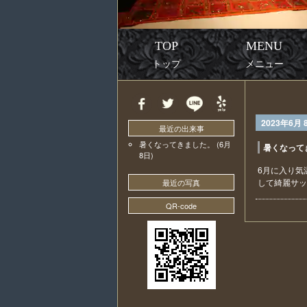
TOP
MENU
トップ
メニュー
2023年6月 
最近の出来事
暑くなってきました。
(6月
暑くなって
8日)
6月に入り気
して綺麗サッ
最近の写真
QR-code