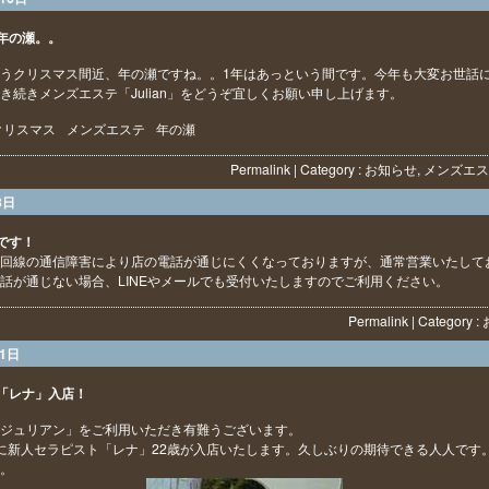
年の瀬。。
うクリスマス間近、年の瀬ですね。。1年はあっという間です。今年も大変お世話
き続きメンズエステ「Julian」をどうぞ宜しくお願い申し上げます。
クリスマス
メンズエステ
年の瀬
Permalink
| Category :
お知らせ
,
メンズエス
3日
です！
回線の通信障害により店の電話が通じにくくなっておりますが、通常営業いたして
話が通じない場合、LINEやメールでも受付いたしますのでご利用ください。
Permalink
| Category :
11日
「レナ」入店！
ジュリアン」をご利用いただき有難うございます。
に新人セラピスト「レナ」22歳が入店いたします。久しぶりの期待できる人人です
。