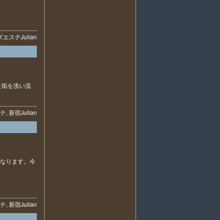
ズエステ
Julian
た垢を洗い流
テ
,
新宿
Julian
となります。今
テ
,
新宿
Julian