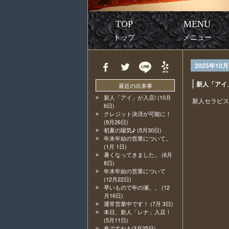
TOP
MENU
トップ
メニュー
2025年10月
新人「アイ
最近の出来事
新人「アイ」が入店!
(10月
新人セラピス
6日)
クレジット決済が可能に！
(9月26日)
初夏の陽気♪
(5月30日)
年末年始の営業について。
(1月 1日)
暑くなってきました。
(6月
8日)
年末年始の営業について
(12月22日)
早いもので年の瀬。。
(12
月16日)
通常営業中です！
(7月 3日)
本日、新人「レナ」入店！
(5月11日)
春ですね♪
(3月25日)