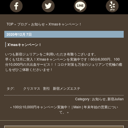
TOP
»
ブログ
»
お知らせ
» X'masキャンペーン！
2020年12月 7日
X'masキャンペーン！
いつも新宿ジュリアンをご利用いただき有難うございます。
早くも12月に突入！X'masキャンペーンを実施中です！60分6,000円、100
分10,000円の大出血サービス！！コロナ対策も万全のジュリアンで究極の癒
しをぜひご体験くださいませ！
タグ:
クリスマス
割引
新宿メンズエステ
Category :
お知らせ
,
新宿
Julian
« 100分10,000円キャンペーン実施中！
|
Main
|
年末年始の営業につい
て。 »