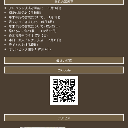
最近の出来事
クレジット決済が可能に！
(9月26日)
初夏の陽気♪
(5月30日)
年末年始の営業について。
(1月 1日)
暑くなってきました。
(6月 8日)
年末年始の営業について
(12月22日)
早いもので年の瀬。。
(12月16日)
通常営業中です！
(7月 3日)
本日、新人「レナ」入店！
(5月11日)
春ですね♪
(3月25日)
オリンピック開幕！
(2月 4日)
最近の写真
QR-code
アクセス