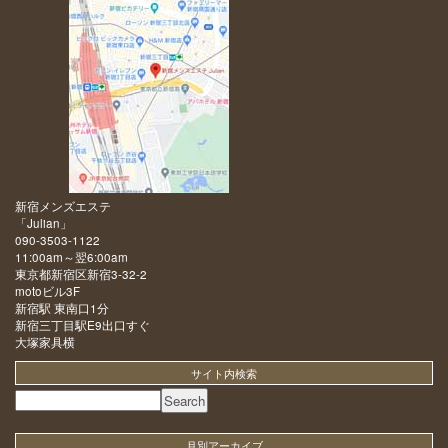
新宿メンズエステ
「
Julian
」
090-3503-1122
11:00am～翌6:00am
東京都新宿区新宿3-32-2
motoビル3F
新宿駅 東南口1分
新宿三丁目駅E9出口すぐ
大塚家具横
サイト内検索
月別アーカイブ