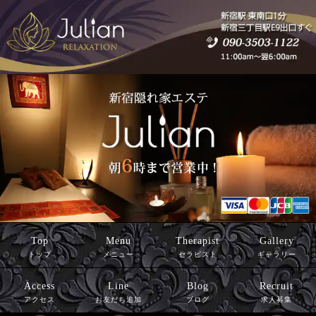
Top
Menu
Therapist
Gallery
トップ
メニュー
セラピスト
ギャラリー
Access
Line
Blog
Recruit
アクセス
お友だち追加
ブログ
求人募集